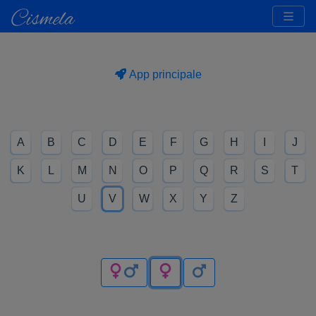
App principale
A
B
C
D
E
F
G
H
I
J
K
L
M
N
O
P
Q
R
S
T
U
V
W
X
Y
Z